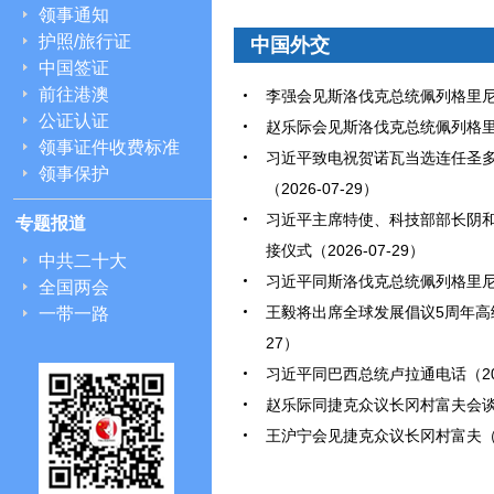
领事通知
护照/旅行证
中国外交
中国签证
前往港澳
李强会见斯洛伐克总统佩列格里尼（2
公证认证
赵乐际会见斯洛伐克总统佩列格里尼（
领事证件收费标准
习近平致电祝贺诺瓦当选连任圣
领事保护
（2026-07-29）
习近平主席特使、科技部部长阴
专题报道
接仪式（2026-07-29）
中共二十大
习近平同斯洛伐克总统佩列格里尼会谈
全国两会
王毅将出席全球发展倡议5周年高级别
一带一路
27）
习近平同巴西总统卢拉通电话（2026
赵乐际同捷克众议长冈村富夫会谈（2
王沪宁会见捷克众议长冈村富夫（202