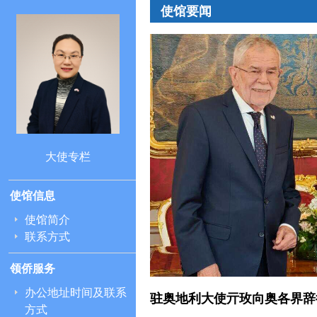
使馆要闻
大使专栏
使馆信息
使馆简介
联系方式
领侨服务
办公地址时间及联系
奥成功举办
驻奥地利大使亓玫向奥各界辞
方式