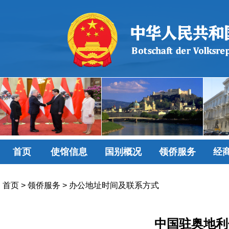
首页
使馆信息
国别概况
领侨服务
经
首页
>
领侨服务
>
办公地址时间及联系方式
中国驻奥地利