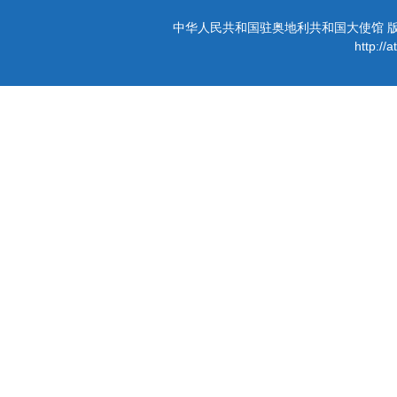
中华人民共和国驻奥地利共和国大使馆 版权所有 
http://