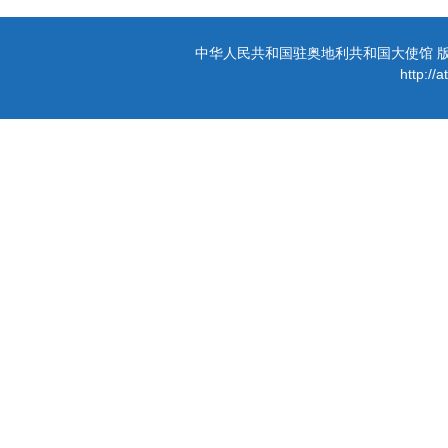
中华人民共和国驻奥地利共和国大使馆 版权所有 
http://