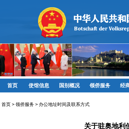
首页
使馆信息
国别概况
领侨服务
经
首页
>
领侨服务
>
办公地址时间及联系方式
关于驻奥地利