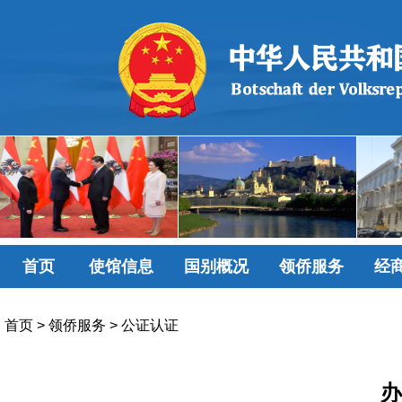
首页
使馆信息
国别概况
领侨服务
经
首页
>
领侨服务
>
公证认证
办