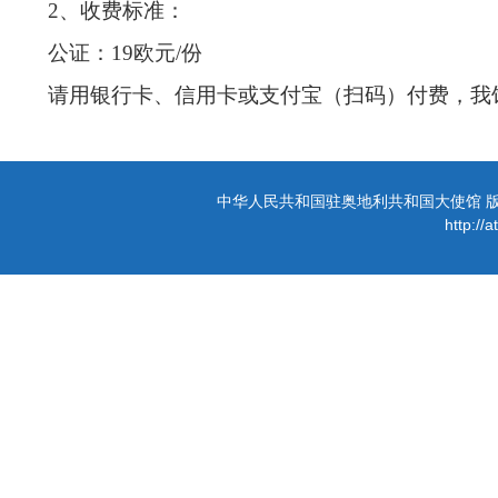
2、
收费标准
：
公证：19
欧元/
份
请用银行卡
、
信用卡或支付宝（扫码）付费，我
中华人民共和国驻奥地利共和国大使馆 版权所有 
http://