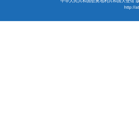
中华人民共和国驻奥地利共和国大使馆 版权所有 
http://