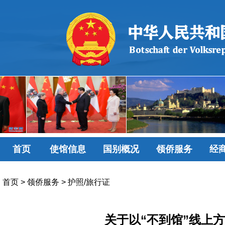
首页
使馆信息
国别概况
领侨服务
经
首页
>
领侨服务
>
护照/旅行证
关于以“不到馆”线上