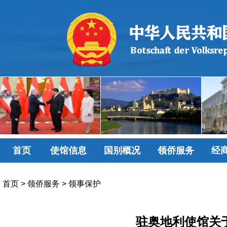
首页
使馆信息
国别概况
领侨服务
经
首页
>
领侨服务
>
领事保护
驻奥地利使馆关