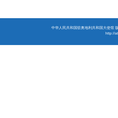
中华人民共和国驻奥地利共和国大使馆 版权所有 
http://