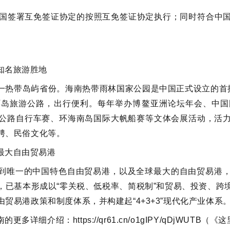
中国签署互免签证协定的按照互免签证协定执行；同时符合中
知名旅游胜地
一热带岛屿省份。海南热带雨林国家公园是中国正式设立的首
环岛旅游公路，出行便利。每年举办博鳌亚洲论坛年会、中国
公路自行车赛、环海南岛国际大帆船赛等文体会展活动，活
骋、民俗文化等。
最大自由贸易港
到唯一的中国特色自由贸易港，以及全球最大的自由贸易港
，已基本形成以“零关税、低税率、简税制”和贸易、投资、跨
贸易港政策和制度体系，并构建起“4+3+3”现代化产业体系
细介绍：https://qr61.cn/o1gIPY/qDjWUTB（