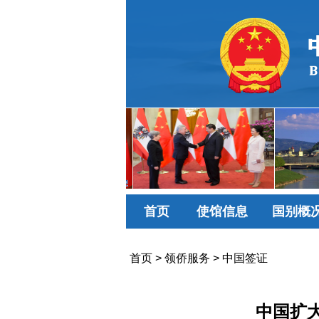
首页
使馆信息
国别概
首页
>
领侨服务
>
中国签证
中国扩