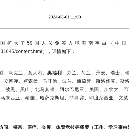
2024-08-01 11:00
，中国扩大了59国人员免签入境海南事由（中
3/c1631645/content.html），详情如下：
威、乌克兰、意大利、
奥地利
、芬兰、荷兰、丹麦、瑞士、
、立陶宛、卢森堡、马耳他、波兰、葡萄牙、斯洛伐克、斯
亚、波黑、黑山、北马其顿、阿尔巴尼亚、美国、加拿大、巴
、马来西亚、泰国、哈萨克斯坦、菲律宾、印度尼西亚、文莱
访问、探亲、医疗、会展、体育竞技等需要（工作、学习事由