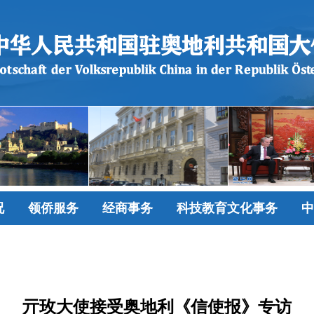
况
领侨服务
经商事务
科技教育文化事务
中
亓玫大使接受奥地利《信使报》专访