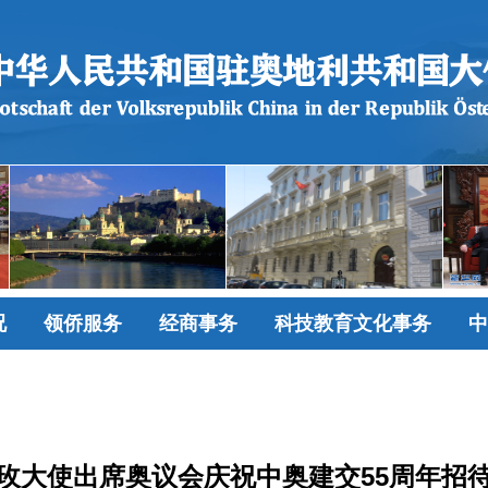
况
领侨服务
经商事务
科技教育文化事务
中
玫大使出席奥议会庆祝中奥建交55周年招