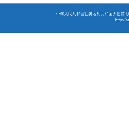
中华人民共和国驻奥地利共和国大使馆 版权所有 
http://