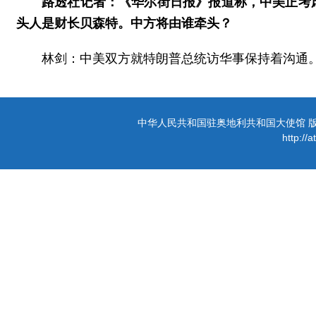
路透社记者：《华尔街日报》报道称，中美正考
头人是财长贝森特。中方将由谁牵头？
林剑：中美双方就特朗普总统访华事保持着沟通
中华人民共和国驻奥地利共和国大使馆 版权所有 
http://