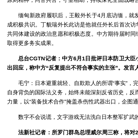
原则精神，同甘共苦，守望相助，持续深化全面战略
缅甸新政府履职后，王毅外长于4月底访缅，就
成积极共识。丁貌瑞外长此访是他就任外长后首次访
共同体建设的政治意愿和积极态度。中方期待届时同
取得更多务实成果。
总台CGTN记者：中方6月1日批评日本防卫大
出回应，称中方“反复提出不符合事实的主张”。发言
毛宁：日本避重就轻、自欺欺人的所谓“事实”，
自身背负的国际法义务，始终未能深刻反省历史，反而
力量，以“装备技术合作”掩盖杀伤性武器出口，企图
数字不会说谎，文字游戏无法洗白日本整军扩武
法新社记者：所罗门群岛总理威尔周三称，将对2