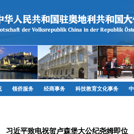
况
领侨服务
经商事务
科技教育文化事务
中
习近平致电祝贺卢森堡大公纪尧姆即位