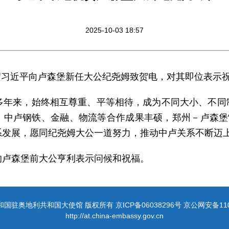
2025-10-03 18:57
家主席习近平向卢森堡新任大公纪尧姆致贺电，对其即位表示
0多年来，始终相互尊重、平等相待，成为不同大小、不同
，中卢钢铁、金融、物流等合作成果丰硕，郑州－卢森堡“
系发展，愿同纪尧姆大公一道努力，推动中卢关系不断迈
的卢森堡前大公亨利表示问候和祝福。
驻奥地利共和国大使馆 版权所有 京ICP备06038296号 京公网安备1101
http://at.china-embassy.gov.cn