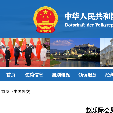
首页
使馆信息
国别概况
领侨服务
经
首页
>
中国外交
赵乐际会