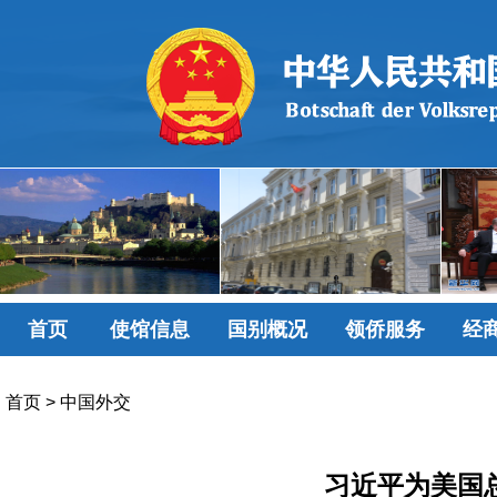
首页
使馆信息
国别概况
领侨服务
经
首页
>
中国外交
习近平为美国