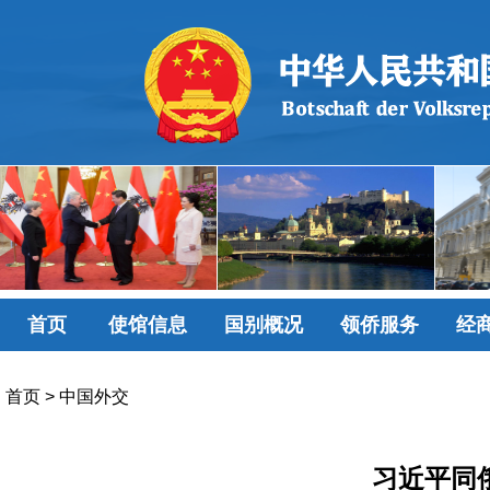
首页
使馆信息
国别概况
领侨服务
经
首页
>
中国外交
习近平同