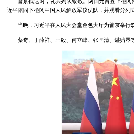
普京抵达时，礼兵列队致敬。两国元首登上检阅
近平陪同下检阅中国人民解放军仪仗队，并观看分列
当晚，习近平在人民大会堂金色大厅为普京举行
蔡奇、丁薛祥、王毅、何立峰、张国清、谌贻琴