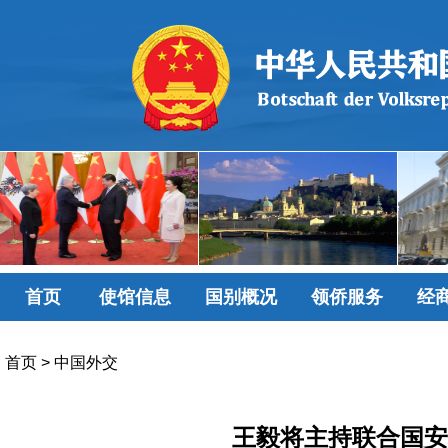
首页
使馆信息
国别概况
领侨服务
经
首页
>
中国外交
王毅将主持联合国安