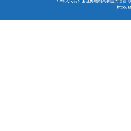
中华人民共和国驻奥地利共和国大使馆 版权所有 
http://