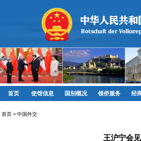
首页
使馆信息
国别概况
领侨服务
经
首页
>
中国外交
王沪宁会见