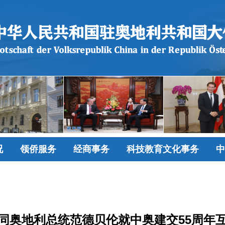
况
领侨服务
经商事务
科技教育文化事务
中
同奥地利总统范德贝伦就中奥建交55周年