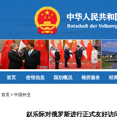
首页
使馆信息
国别概况
领侨服务
经
首页
>
中国外交
赵乐际对俄罗斯进行正式友好访