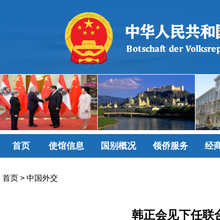
首页
使馆信息
国别概况
领侨服务
经
首页
>
中国外交
韩正会见下任联